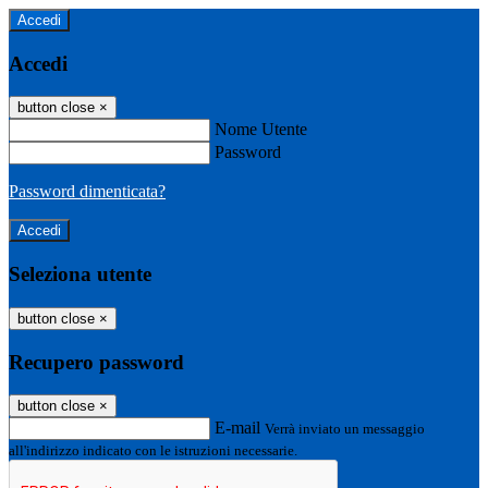
Accedi
Accedi
button close
×
Nome Utente
Password
Password dimenticata?
Seleziona utente
button close
×
Recupero password
button close
×
E-mail
Verrà inviato un messaggio
all'indirizzo indicato con le istruzioni necessarie.